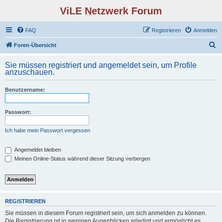
ViLE Netzwerk Forum
FAQ
Registrieren
Anmelden
S
Foren-Übersicht
u
Sie müssen registriert und angemeldet sein, um Profile
c
anzuschauen.
h
Benutzername:
e
Passwort:
Ich habe mein Passwort vergessen
Angemeldet bleiben
Meinen Online-Status während dieser Sitzung verbergen
REGISTRIEREN
Sie müssen in diesem Forum registriert sein, um sich anmelden zu können.
Die Registrierung ist in wenigen Augenblicken erledigt und ermöglicht es