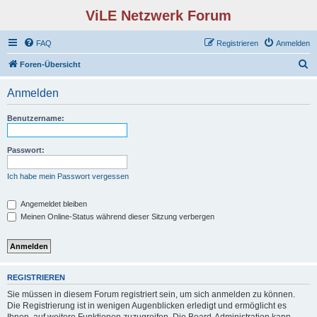
ViLE Netzwerk Forum
FAQ
Registrieren
Anmelden
S
Foren-Übersicht
u
Anmelden
c
h
Benutzername:
e
Passwort:
Ich habe mein Passwort vergessen
Angemeldet bleiben
Meinen Online-Status während dieser Sitzung verbergen
REGISTRIEREN
Sie müssen in diesem Forum registriert sein, um sich anmelden zu können.
Die Registrierung ist in wenigen Augenblicken erledigt und ermöglicht es
Ihnen, auf weitere Funktionen zuzugreifen. Die Board-Administration kann