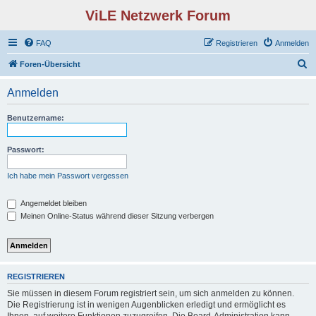
ViLE Netzwerk Forum
FAQ
Registrieren
Anmelden
S
Foren-Übersicht
u
Anmelden
c
h
Benutzername:
e
Passwort:
Ich habe mein Passwort vergessen
Angemeldet bleiben
Meinen Online-Status während dieser Sitzung verbergen
REGISTRIEREN
Sie müssen in diesem Forum registriert sein, um sich anmelden zu können.
Die Registrierung ist in wenigen Augenblicken erledigt und ermöglicht es
Ihnen, auf weitere Funktionen zuzugreifen. Die Board-Administration kann