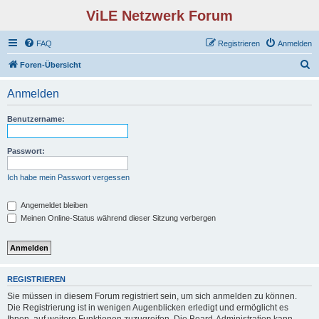
ViLE Netzwerk Forum
FAQ
Registrieren
Anmelden
S
Foren-Übersicht
u
Anmelden
c
h
Benutzername:
e
Passwort:
Ich habe mein Passwort vergessen
Angemeldet bleiben
Meinen Online-Status während dieser Sitzung verbergen
REGISTRIEREN
Sie müssen in diesem Forum registriert sein, um sich anmelden zu können.
Die Registrierung ist in wenigen Augenblicken erledigt und ermöglicht es
Ihnen, auf weitere Funktionen zuzugreifen. Die Board-Administration kann