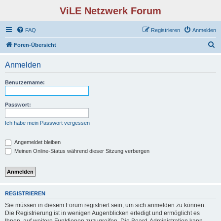
ViLE Netzwerk Forum
FAQ
Registrieren
Anmelden
S
Foren-Übersicht
u
Anmelden
c
h
Benutzername:
e
Passwort:
Ich habe mein Passwort vergessen
Angemeldet bleiben
Meinen Online-Status während dieser Sitzung verbergen
REGISTRIEREN
Sie müssen in diesem Forum registriert sein, um sich anmelden zu können.
Die Registrierung ist in wenigen Augenblicken erledigt und ermöglicht es
Ihnen, auf weitere Funktionen zuzugreifen. Die Board-Administration kann