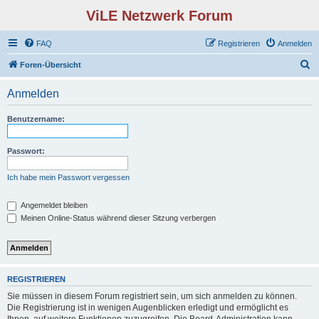
ViLE Netzwerk Forum
FAQ
Registrieren
Anmelden
S
Foren-Übersicht
u
Anmelden
c
h
Benutzername:
e
Passwort:
Ich habe mein Passwort vergessen
Angemeldet bleiben
Meinen Online-Status während dieser Sitzung verbergen
REGISTRIEREN
Sie müssen in diesem Forum registriert sein, um sich anmelden zu können.
Die Registrierung ist in wenigen Augenblicken erledigt und ermöglicht es
Ihnen, auf weitere Funktionen zuzugreifen. Die Board-Administration kann