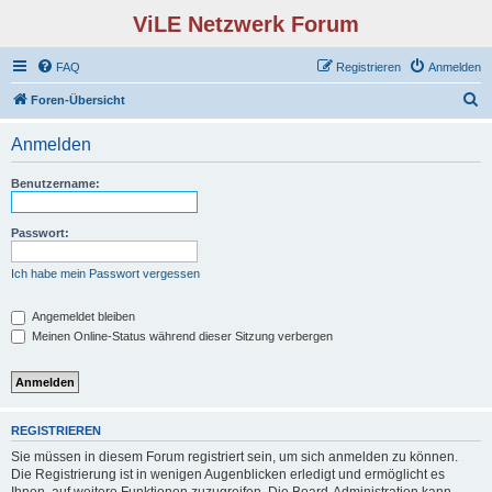
ViLE Netzwerk Forum
FAQ
Registrieren
Anmelden
S
Foren-Übersicht
u
Anmelden
c
h
Benutzername:
e
Passwort:
Ich habe mein Passwort vergessen
Angemeldet bleiben
Meinen Online-Status während dieser Sitzung verbergen
REGISTRIEREN
Sie müssen in diesem Forum registriert sein, um sich anmelden zu können.
Die Registrierung ist in wenigen Augenblicken erledigt und ermöglicht es
Ihnen, auf weitere Funktionen zuzugreifen. Die Board-Administration kann