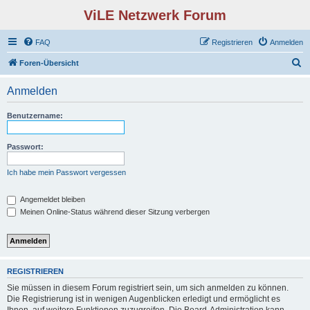
ViLE Netzwerk Forum
FAQ
Registrieren
Anmelden
S
Foren-Übersicht
u
Anmelden
c
h
Benutzername:
e
Passwort:
Ich habe mein Passwort vergessen
Angemeldet bleiben
Meinen Online-Status während dieser Sitzung verbergen
REGISTRIEREN
Sie müssen in diesem Forum registriert sein, um sich anmelden zu können.
Die Registrierung ist in wenigen Augenblicken erledigt und ermöglicht es
Ihnen, auf weitere Funktionen zuzugreifen. Die Board-Administration kann