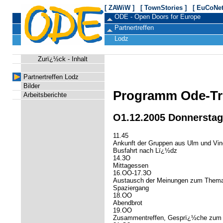
[ ZAWiW ]
[ TownStories ]
[ EuCoNet
ODE - Open Doors for Europe
Partnertreffen
Lodz
Zurï¿½ck
-
Inhalt
Partnertreffen Lodz
Bilder
Programm Ode-Tref
Arbeitsberichte
O1.12.2005 Donnerstag
11.45
Ankunft der Gruppen aus Ulm und Vin
Busfahrt nach Lï¿½dz
14.3O
Mittagessen
16.OO-17.3O
Austausch der Meinungen zum Thema 
Spaziergang
18.OO
Abendbrot
19.OO
Zusammentreffen, Gesprï¿½che zum T