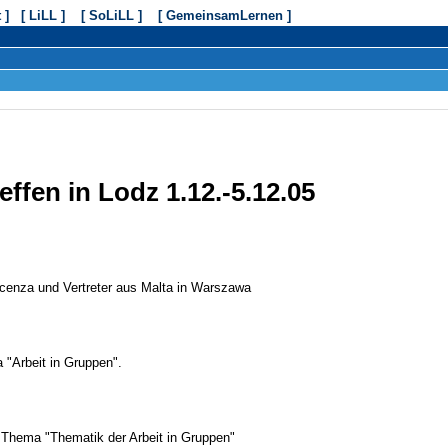
 ]
[ LiLL ]
[ SoLiLL ]
[ GemeinsamLernen ]
fen in Lodz 1.12.-5.12.05
cenza und Vertreter aus Malta in Warszawa
"Arbeit in Gruppen".
hema "Thematik der Arbeit in Gruppen"