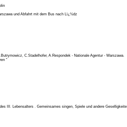
lin
Warszawa und Abfahrt mit dem Bus nach Lï¿½dz
 B.Butrymowicz, C.Stadelhofer, A.Respondek - Nationale Agentur - Warszawa.
ren "
t des III. Lebensalters . Gemeinsames singen, Spiele und andere Geselligkeit