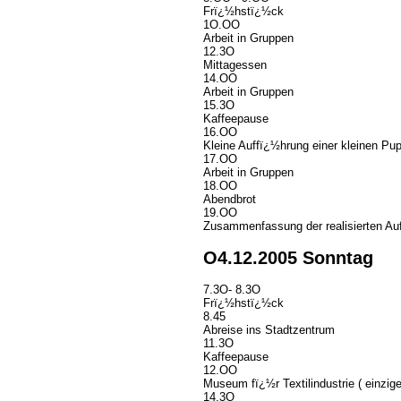
Frï¿½hstï¿½ck
1O.OO
Arbeit in Gruppen
12.3O
Mittagessen
14.OO
Arbeit in Gruppen
15.3O
Kaffeepause
16.OO
Kleine Auffï¿½hrung einer kleinen Pu
17.OO
Arbeit in Gruppen
18.OO
Abendbrot
19.OO
Zusammenfassung der realisierten Aufg
O4.12.2005 Sonntag
7.3O- 8.3O
Frï¿½hstï¿½ck
8.45
Abreise ins Stadtzentrum
11.3O
Kaffeepause
12.OO
Museum fï¿½r Textilindustrie ( einzige
14.3O