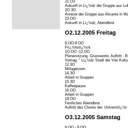
21.O3
Ankunft in Lï¿½dz der Gruppe aus Lub
2O.3O
Anreise der Gruppe aus Alicante in 
23.OO
Ankunft in Lï¿½dz, Abendbrot
O2.12.2005 Freitag
8.OO-9.OO
Frï¿½hstï¿½ck
1O.OO -12.OO
Plenarsitzung. Grussworte, Auftritt -
Vortrag: " Lï¿½dz Stadt der Vier Kultu
12.3O
Mittagessen
14.3O
Arbeit in Gruppen
15.3O
Kaffeepause
16.OO
Arbeit in Gruppen
18.OO
Festliches Abendbrot.
Auftritt des Chores der. Universitï¿½
O3.12.2005 Samstag
8.OO - 9.OO