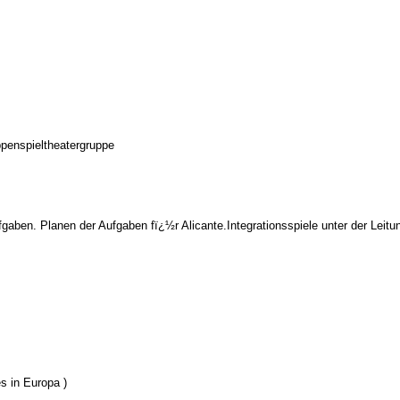
ppenspieltheatergruppe
aben. Planen der Aufgaben fï¿½r Alicante.Integrationsspiele unter der Leitu
s in Europa )