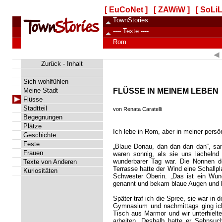
[ EuCoNet ]
[ ZAWiW ]
[ SoLiL
TownStories
---- Texte ----
Rom
Zurück
-
Inhalt
Sich wohlfühlen
Meine Stadt
FLÜSSE IN MEINEM LEBEN
Flüsse
Stadtteil
von Renata Caratelli
Begegnungen
Plätze
Ich lebe in Rom, aber in meiner persön
Geschichte
Feste
„Blaue Donau, dan dan dan dan“, sa
Frauen
waren sonnig, als sie uns lächelnd 
wunderbarer Tag war. Die Nonnen der
Texte von Anderen
Terrasse hatte der Wind eine Schallp
Kuriositäten
Schwester Oberin. „Das ist ein Wund
genannt und bekam blaue Augen und bl
Später traf ich die Spree, sie war 
Gymnasium und nachmittags ging ich 
Tisch aus Marmor und wir unterhielten
arbeiten. Deshalb hatte er Sehnsuc