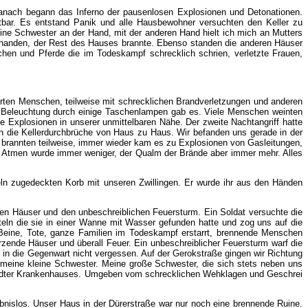
danach begann das Inferno der pausenlosen Explosionen und Detonationen.
htbar. Es entstand Panik und alle Hausbewohner versuchten den Keller zu
ine Schwester an der Hand, mit der anderen Hand hielt ich mich an Mutters
orhanden, der Rest des Hauses brannte. Ebenso standen die anderen Häuser
hen und Pferde die im Todeskampf schrecklich schrien, verletzte Frauen,
störten Menschen, teilweise mit schrecklichen Brandverletzungen und anderen
he Beleuchtung durch einige Taschenlampen gab es. Viele Menschen weinten
 Explosionen in unserer unmittelbaren Nähe. Der zweite Nachtangriff hatte
 die Kellerdurchbrüche von Haus zu Haus. Wir befanden uns gerade in der
 brannten teilweise, immer wieder kam es zu Explosionen von Gasleitungen,
um Atmen wurde immer weniger, der Qualm der Brände aber immer mehr. Alles
n zugedeckten Korb mit unseren Zwillingen. Er wurde ihr aus den Händen
n Häuser und den unbeschreiblichen Feuersturm. Ein Soldat versuchte die
ln die sie in einer Wanne mit Wasser gefunden hatte und zog uns auf die
, Beine, Tote, ganze Familien im Todeskampf erstarrt, brennende Menschen
nde Häuser und überall Feuer. Ein unbeschreiblicher Feuersturm warf die
in die Gegenwart nicht vergessen. Auf der Gerokstraße gingen wir Richtung
d meine kleine Schwester. Meine große Schwester, die sich stets neben uns
annstädter Krankenhauses. Umgeben vom schrecklichen Wehklagen und Geschrei
nislos. Unser Haus in der Dürerstraße war nur noch eine brennende Ruine.