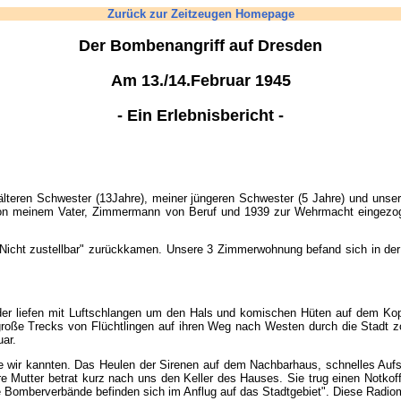
Zurück zur Zeitzeugen Homepage
Der Bombenangriff auf Dresden
Am 13./14.Februar 1945
- Ein Erlebnisbericht -
 älteren Schwester (13Jahre), meiner jüngeren Schwester (5 Jahre) und uns
Von meinem Vater, Zimmermann von Beruf und 1939 zur Wehrmacht eingezogen,
erk "Nicht zustellbar" zurückkamen. Unsere 3 Zimmerwohnung befand sich in d
der liefen mit Luftschlangen um den Hals und komischen Hüten auf dem Kopf
roße Trecks von Flüchtlingen auf ihren Weg nach Westen durch die Stadt zo
uar.
ie wir kannten. Das Heulen der Sirenen auf dem Nachbarhaus, schnelles Auf
e Mutter betrat kurz nach uns den Keller des Hauses. Sie trug einen Notkof
he Bomberverbände befinden sich im Anflug auf das Stadtgebiet". Diese Radiom