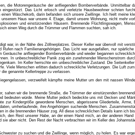
ummen, die Motorengeräusche der anfliegenden Bomberverbände. Unmittelbar 
 eingestürzt. Das Licht erlosch und verletzte Hausbewohner schrien furc
einen Wäschekorb, darin befanden sich unsere Zwillinge. Ich hielt meine kle
. Von unserem Haus war unsere 4. Etage, damit unsere Wohnung, nicht mehr v
Explosionen und einstürzenden Häusern. Brennende Flüchtlingswagen, Mensc
 sich einen Weg durch die Trümmer und Flammen suchten, sah ich.
digt war, in der Nähe des Zöllnerplatzes. Dieser Keller war übervoll mit ver
d Rufen nach Familienangehörigen. Das Licht war ausgefallen, nur spärlic
nden Geräusche anfliegender Bomberverbände und wieder begannen schreckliche
ennen. In unbeschreiblicher Panik zog ein zunehmender Menschenstrom durch
genkam. Im Keller herrschte ein unbeschreiblicher Zustand. Die Seitenkeller
fe. Viele Menschen erlitten dadurch schreckliche Verletzungen. Die Luft z
er die genannte Kellertreppe zu verlassen.
iegengelassen, verzweifelt kämpfte meine Mutter um den mit nassen Windel
, sahen wir die brennende Straße, die Trümmer der einstürzenden brennende
d bedeuten würde. Meine Mutter jedoch bedeckte uns mit Decken und Mänte
rannte zur Kindergröße gewordene Menschen, abgerissene Gliederteile, Arme
ldaten, umherlaufende, ihre Angehörigen suchende Menschen. Zusammenstürze
n die brennenden Häuser zog. All diese schrecklichen Details kann ich bis 
ei sich, den Rest unserer Habe, an der einen Hand mich, an der anderen Han
 fand sie aber nicht. Den Rest der Nacht verbrachten wir im Keller des Joh
chwester zu suchen und die Zwillinge, wenn möglich, zu holen. Es war ergeb