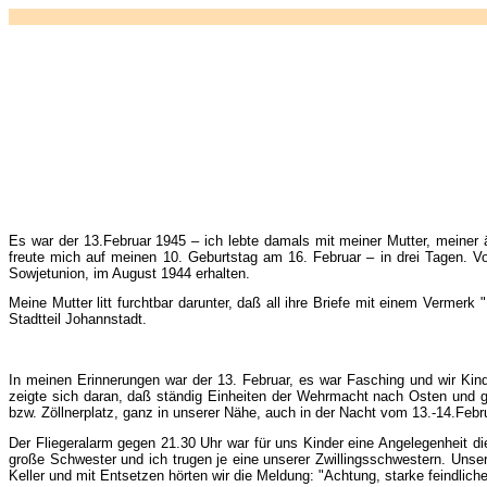
Es war der 13.Februar 1945 – ich lebte damals mit meiner Mutter, meiner
freute mich auf meinen 10. Geburtstag am 16. Februar – in drei Tagen. 
Sowjetunion, im August 1944 erhalten.
Meine Mutter litt furchtbar darunter, daß all ihre Briefe mit einem Verm
Stadtteil Johannstadt.
In meinen Erinnerungen war der 13. Februar, es war Fasching und wir Kin
zeigte sich daran, daß ständig Einheiten der Wehrmacht nach Osten und g
bzw. Zöllnerplatz, ganz in unserer Nähe, auch in der Nacht vom 13.-14.Febr
Der Fliegeralarm gegen 21.30 Uhr war für uns Kinder eine Angelegenheit d
große Schwester und ich trugen je eine unserer Zwillingsschwestern. Unser
Keller und mit Entsetzen hörten wir die Meldung: "Achtung, starke feindlic