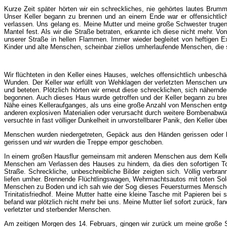
Kurze Zeit später hörten wir ein schreckliches, nie gehörtes lautes Br
Unser Keller begann zu brennen und an einem Ende war er offensichtlich
verlassen. Uns gelang es. Meine Mutter und meine große Schwester trugen 
Mantel fest. Als wir die Straße betraten, erkannte ich diese nicht mehr
unserer Straße in hellen Flammen. Immer wieder begleitet von heftigen 
Kinder und alte Menschen, scheinbar ziellos umherlaufende Menschen, die
Wir flüchteten in den Keller eines Hauses, welches offensichtlich unbeschä
Wunden. Der Keller war erfüllt von Wehklagen der verletzten Menschen un
und beteten. Plötzlich hörten wir erneut diese schrecklichen, sich näher
begonnen. Auch dieses Haus wurde getroffen und der Keller begann zu br
Nähe eines Kelleraufganges, als uns eine große Anzahl von Menschen entge
anderen explosiven Materialien oder verursacht durch weitere Bombenabwür
versuchte in fast völliger Dunkelheit in unvorstellbarer Panik, den Keller üb
Menschen wurden niedergetreten, Gepäck aus den Händen gerissen oder l
gerissen und wir wurden die Treppe empor geschoben.
In einem großen Hausflur gemeinsam mit anderen Menschen aus dem Keller
Menschen am Verlassen des Hauses zu hindern, da dies den sofortigen To
Straße. Schreckliche, unbeschreibliche Bilder zeigten sich. Völlig verb
liefen umher. Brennende Flüchtlingswagen, Wehrmachtsautos mit toten So
Menschen zu Boden und ich sah wie der Sog dieses Feuersturmes Menschen i
Trinitatisfriedhof. Meine Mutter hatte eine kleine Tasche mit Papieren b
befand war plötzlich nicht mehr bei uns. Meine Mutter lief sofort zurück,
verletzter und sterbender Menschen.
Am zeitigen Morgen des 14. Februars, gingen wir zurück um meine große S