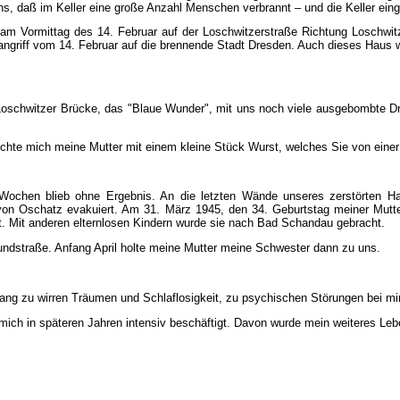
s, daß im Keller eine große Anzahl Menschen verbrannt – und die Keller eing
 am Vormittag des 14. Februar auf der Loschwitzerstraße Richtung Loschwi
ngriff vom 14. Februar auf die brennende Stadt Dresden. Auch dieses Haus wu
te Loschwitzer Brücke, das "Blaue Wunder", mit uns noch viele ausgebombte 
hte mich meine Mutter mit einem kleine Stück Wurst, welches Sie von einer V
hen blieb ohne Ergebnis. An die letzten Wände unseres zerstörten Hause
von Oschatz evakuiert. Am 31. März 1945, den 34. Geburtstag meiner Mutter, 
rt. Mit anderen elternlosen Kindern wurde sie nach Bad Schandau gebracht.
ndstraße. Anfang April holte meine Mutter meine Schwester dann zu uns.
ng zu wirren Träumen und Schlaflosigkeit, zu psychischen Störungen bei mir
ich in späteren Jahren intensiv beschäftigt. Davon wurde mein weiteres Le