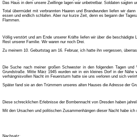
Das Haus in dem unsere Zwillinge lagen war unbetretbar. Soldaten sagten un
Total übermüdet mit verbrannten Haaren und Brandwunden liefen wir dann
essen und endlich schlafen. Aber nur kurze Zeit, denn es begann der Tagesa
Flammen.
Völlig verstört und am Ende unserer Kräfte liefen wir über die beschädig
Rest unserer Familie. Wir waren nur noch Drei.
Zu meinem 10. Geburtstag am 16. Februar, ich hatte ihn vergessen, überrasc
Die Suche nach meiner großen Schwester in den folgenden Tagen und Woc
Grundstraße. Mitte März 1945 wurden wir in ein kleines Dorf in der Nähe 
verhängnisvollen Nacht im Feuersturm hatte sie uns verloren und sich verir
Später fand sie an den Trümmern unseres alten Hauses die Adresse der Gru
Diese schrecklichen Erlebnisse der Bombennacht von Dresden haben jahrela
Mit den Ursachen und politischen Zusammenhängen dieser Nacht habe ich m
Nachsatz: