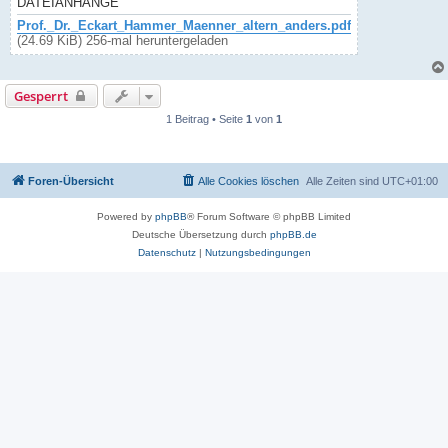
DATEIANHÄNGE
Prof._Dr._Eckart_Hammer_Maenner_altern_anders.pdf
(24.69 KiB) 256-mal heruntergeladen
Gesperrt
1 Beitrag • Seite
1
von
1
Foren-Übersicht
Alle Cookies löschen
Alle Zeiten sind
UTC+01:00
Powered by
phpBB
® Forum Software © phpBB Limited
Deutsche Übersetzung durch
phpBB.de
Datenschutz
|
Nutzungsbedingungen