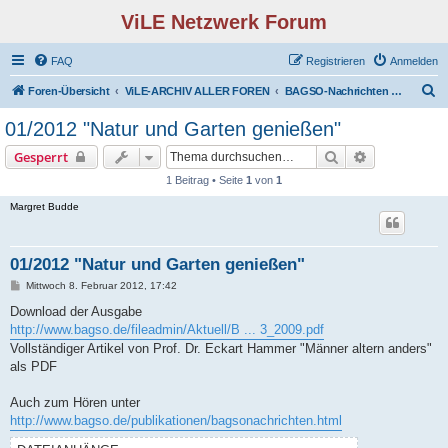
ViLE Netzwerk Forum
FAQ
Registrieren
Anmelden
S
Foren-Übersicht
ViLE-ARCHIV ALLER FOREN
BAGSO-Nachrichten 2012
u
01/2012 "Natur und Garten genießen"
c
Suche
Erweiterte S
Gesperrt
h
1 Beitrag • Seite
1
von
1
e
Margret Budde
01/2012 "Natur und Garten genießen"
B
Mittwoch 8. Februar 2012, 17:42
e
i
Download der Ausgabe
t
http://www.bagso.de/fileadmin/Aktuell/B ... 3_2009.pdf
r
a
Vollständiger Artikel von Prof. Dr. Eckart Hammer "Männer altern anders"
g
als PDF
Auch zum Hören unter
http://www.bagso.de/publikationen/bagsonachrichten.html