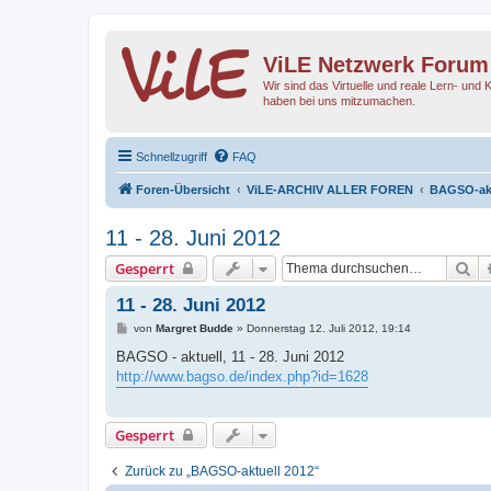
ViLE Netzwerk Forum
Wir sind das Virtuelle und reale Lern- und 
haben bei uns mitzumachen.
Schnellzugriff
FAQ
Foren-Übersicht
ViLE-ARCHIV ALLER FOREN
BAGSO-akt
11 - 28. Juni 2012
Su
Gesperrt
11 - 28. Juni 2012
B
von
Margret Budde
»
Donnerstag 12. Juli 2012, 19:14
e
i
BAGSO - aktuell, 11 - 28. Juni 2012
t
http://www.bagso.de/index.php?id=1628
r
a
g
Gesperrt
Zurück zu „BAGSO-aktuell 2012“