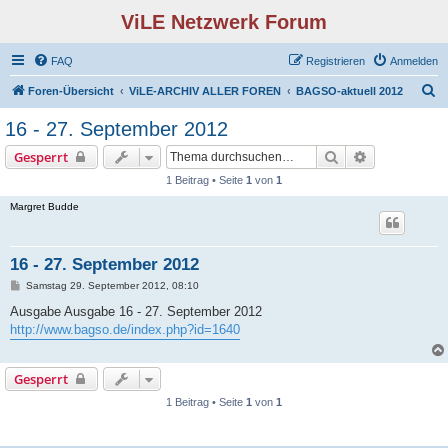
ViLE Netzwerk Forum
FAQ
Registrieren
Anmelden
S
Foren-Übersicht
ViLE-ARCHIV ALLER FOREN
BAGSO-aktuell 2012
u
16 - 27. September 2012
c
Suche
Erweiterte S
Gesperrt
h
1 Beitrag • Seite
1
von
1
e
Margret Budde
16 - 27. September 2012
B
Samstag 29. September 2012, 08:10
e
i
Ausgabe Ausgabe 16 - 27. September 2012
t
http://www.bagso.de/index.php?id=1640
r
a
g
Gesperrt
1 Beitrag • Seite
1
von
1