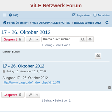
ViLE Netzwerk Forum
FAQ
Registrieren
Anmelden
S
Foren-Übersicht
ViLE-ARCHIV ALLER FOREN
BAGSO-aktuell 2012
u
17 - 26. Oktober 2012
c
Suche
Erweiterte S
Gesperrt
h
1 Beitrag • Seite
1
von
1
e
Margret Budde
17 - 26. Oktober 2012
B
Freitag 16. November 2012, 07:49
e
i
Ausgabe 17 - 26. Oktober 2012
t
http://www.bagso.de/index.php?id=1649
r
a
g
Gesperrt
1 Beitrag • Seite
1
von
1