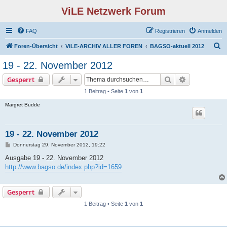
ViLE Netzwerk Forum
FAQ
Registrieren
Anmelden
S
Foren-Übersicht
ViLE-ARCHIV ALLER FOREN
BAGSO-aktuell 2012
u
19 - 22. November 2012
c
Suche
Erweiterte S
Gesperrt
h
1 Beitrag • Seite
1
von
1
e
Margret Budde
19 - 22. November 2012
B
Donnerstag 29. November 2012, 19:22
e
i
Ausgabe 19 - 22. November 2012
t
http://www.bagso.de/index.php?id=1659
r
a
g
Gesperrt
1 Beitrag • Seite
1
von
1