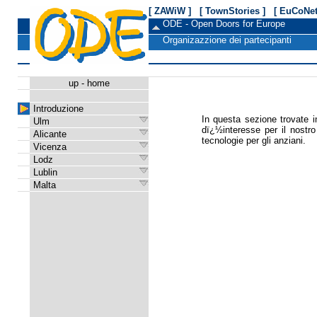
[ ZAWiW ]
[ TownStories ]
[ EuCoNet
ODE - Open Doors for Europe
Organizazzione dei partecipanti
up
-
home
Introduzione
In questa sezione trovate in
Ulm
dï¿½interesse per il nostro
Alicante
tecnologie per gli anziani.
Vicenza
Lodz
Lublin
Malta