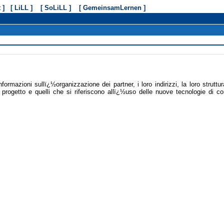
 ]
[ LiLL ]
[ SoLiLL ]
[ GemeinsamLernen ]
formazioni sullï¿½organizzazione dei partner, i loro indirizzi, la loro strutt
 progetto e quelli che si riferiscono allï¿½uso delle nuove tecnologie di co