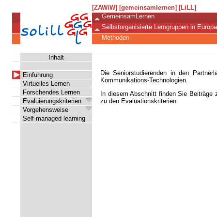
[ZAWiW]
[gemeinsamlernen]
[LiLL]
GemeinsamLernen
Selbstorganisierte Lerngruppen in Europa
Methoden
Inhalt
Die Seniorstudierenden in den Partner
Einführung
Kommunikations-Technologien.
Virtuelles Lernen
Forschendes Lernen
In diesem Abschnitt finden Sie Beiträg
Evaluierungskriterien
zu den Evaluationskriterien
Vorgehensweise
Self-managed learning