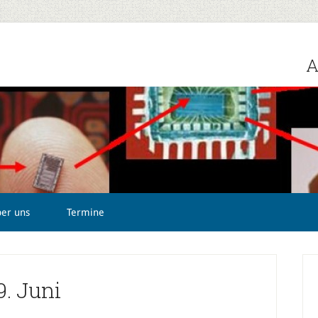
A
ber uns
Termine
9. Juni