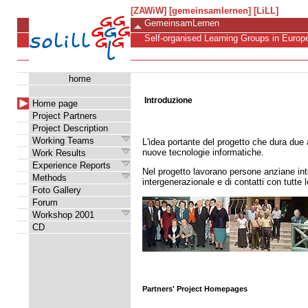
[ZAWiW]
[gemeinsamlernen]
[LiLL]
GemeinsamLernen
Self-organised Learning Groups in Europ
home
Introduzione
Home page
Project Partners
Project Description
Working Teams
L'idea portante del progetto che dura due a
nuove tecnologie informatiche.
Work Results
Experience Reports
Nel progetto lavorano persone anziane int
Methods
intergenerazionale e di contatti con tutte
Foto Gallery
Forum
Workshop 2001
CD
Partners' Project Homepages