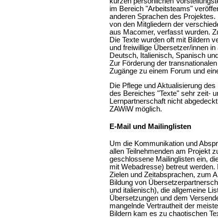
kurzen persönlichen Vorstellungst
im Bereich "Arbeitsteams" veröffen
anderen Sprachen des Projektes. In
von den Mitgliedern der verschie
aus Macomer, verfasst wurden. Zu
Die Texte wurden oft mit Bildern 
und freiwillige Übersetzer/innen i
Deutsch, Italienisch, Spanisch un
Zur Förderung der transnational
Zugänge zu einem Forum und ei
Die Pflege und Aktualisierung des 
des Bereiches "Texte" sehr zeit- u
Lernpartnerschaft nicht abgedeck
ZAWiW möglich.
E-Mail und Mailinglisten
Um die Kommunikation und Abspra
allen Teilnehmenden am Projekt zu 
geschlossene Mailinglisten ein, di
mit Webadresse) betreut werden. D
Zielen und Zeitabsprachen, zum 
Bildung von Übersetzerpartnersch
und italienisch), die allgemeine L
Übersetzungen und dem Versenden
mangelnde Vertrautheit der meist
Bildern kam es zu chaotischen Te