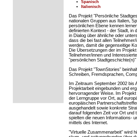
Spanisch
Italienisch
Das Projekt "Persönliche Stadtges
nationalen Gruppen aus Italien, S
persönlichen Ebene kennen lernen
definierten Kontext - der Stadt, in
in Dialog über ähnliche oder unter
dass die bei fast allen Teilnehme
werden, damit die gegenseitige Ko
Die Übersetzungen der im Projekt 
Teilnehmer/innen und Interessiert
"persönlichen Stadtgeschichte(n)
Das Projekt "TownStories" beinha
Schreiben, Fremdsprachen, Compu
Im Zeitraum September 2002 bis 
Projektarbeit eingebunden und er
hervorragender Weise. Im Projekt 
der Lerngruppe vor Ort, auf europ
europäischen Partnerschaftstref
ausgehandelt sowie konkrete Stra
darauf folgenden Zeit vor Ort und 
spielten die neuen Informations- 
mittels des Internet.
"Virtuelle Zusammenarbeit" wird hi
räum- und zeitungebunden über das 