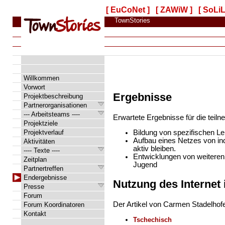
[ EuCoNet ]
[ ZAWiW ]
[ SoLiL
TownStories
Willkommen
Vorwort
Ergebnisse
Projektbeschreibung
Partnerorganisationen
--- Arbeitsteams ----
Erwartete Ergebnisse für die teil
Projektziele
Projektverlauf
Bildung von spezifischen Le
Aufbau eines Netzes von ind
Aktivitäten
aktiv bleiben.
---- Texte ----
Entwicklungen von weiteren
Zeitplan
Jugend
Partnertreffen
Endergebnisse
Nutzung des Internet
Presse
Forum
Der Artikel von Carmen Stadelhofe
Forum Koordinatoren
Kontakt
Tschechisch