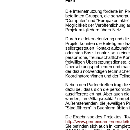
Fazit
Die Internetnutzung förderte im 
beteiligten Gruppen, die schwerp
"Computer" und "Europakontakte" 
Möglichkeit der Veröffentlichung 
Projektmitgliedern übers Netz.
Durch die Internetnutzung und di
Projekt konnten die Beteiligten d
selbstgesteuert Kontakt aufzuneh
oder sich Basiskenntnisse in eine
persönliche, freundschaftliche Kon
freiwilligen Übersetzungsdienste,
Übersetzungsproblemen und macht d
der dazu notwendigen technische
Koordinatoren/innen und der Teiln
Neben den Partnertreffen trug die
dazu bei, dass sich die persönl
ausdifferenziert hat. Aber auch di
worden, ihre Alltagsrealität/-umg
Außenstehenden, die jeweiligen Pr
"Stadtführern" in Buchform üblich i
Die Ergebnisse des Projektes "Tow
http://www.gemeinsamlernen.de/t
Sie befinden sich auch in komple