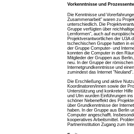
Vorkenntnisse und Prozessentwi
Die Kenntnisse und Vorerfahrunge
Zusammenarbeit" waren zu Projekt
unterschiedlich. Die Projektvera
Gruppe verfügten über reichhaltige
Lernformen", auch auf europäische
Projektverantwortlichen der U3A 
tschechischen Gruppe hatten in e
der Gruppe Computer- und Intern
konnten die Computer in den Räum
Mitglieder der Gruppen aus Berl
neu. In der Gruppe der römischen 
Internetgrundkenntnisse und einen
zumindest das Internet "Neuland".
Die Erschließung und aktive Nutz
Koordinatoren/innen sowie der Proj
Unterstützung und konkreter Hilfe
und Ulm wurden Einführungen ins In
schöner Nebeneffekt des Projekte
über Grundkenntnisse der Internet
haben. In der Gruppe aus Berlin u
Computer angeschafft. Insbesonde
kooperatives Arbeitsmittel. Probl
Partnerinstitution Zugang zum Int