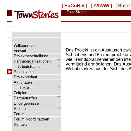
[ EuCoNet ]
[ ZAWiW ]
[ SoLiL
TownStories
Willkommen
Das Projekt ist ein Austausch zw
Vorwort
Schreibens und Fremdsprachkurse 
Projektbeschreibung
wie Fremdsprachenlerner den inter
Partnerorganisationen
vermittelnd ermöglichen. Das Ausg
--- Arbeitsteams ----
Wohnbezirkes aus der Sicht des A
Projektziele
Projektverlauf
Aktivitäten
---- Texte ----
Zeitplan
Partnertreffen
Endergebnisse
Presse
Forum
Forum Koordinatoren
Kontakt