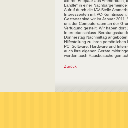
älteren Ehepaar aus Ammerbuch, da
Ländle“ in einer Nachbargemeinde 
Aufruf durch die IAV-Stelle Ammerb
Interessenten mit PC-Kenntnissen, d
Gestartet sind wir im Januar 2011
uns der Computerraum an der Grund
Verfügung gestellt. Wir haben dort 
Internetanschluss. Beratungsstun
Donnerstag Nachmittag angeboten.
Hilfestellung zu ihren persönlich
PC, Software, Hardware und Intern
auch ihre eigenen Geräte mitbring
werden auch Hausbesuche gemac
Zurück