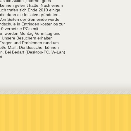
s die Aktion „Internet goes
kennen gelernt hatte. Nach einem
uch trafen sich Ende 2010 einige
ie dann die Initiatve gründeten.
. Von Seiten der Gemeinde wurde
schule in Entringen kostenlos zur
10 vernetzte PC's mit
den werden Montag Vormittag und
 Unsere Besuchern erhalten
en Fragen und Problemen rund um
et/e-Mail . Die Besucher können
en. Bei Bedarf (Desktop-PC, W-Lan)
ht