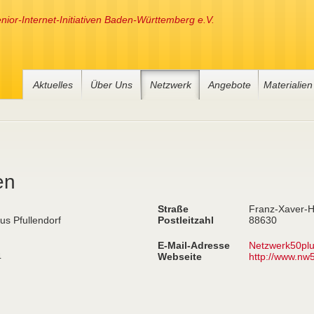
nior-Internet-Initiativen Baden-Württemberg e.V.
Aktuelles
Über Uns
Netzwerk
Angebote
Materialien
en
Straße
Franz-Xaver-He
us Pfullendorf
Postleitzahl
88630
E-Mail-Adresse
Netzwerk50pl
4
Webseite
http://www.nw