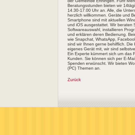
der Gemeinde Ehningen. Fünf Ment
Beratungsstunden bieten wir 14tägi
14.30-17.00 Uhr an. Alle, die Unte
herzlich willkommen. Geräte und Be
Smartphone sind mit aktuellen Win
und iOS ausgestattet. Wir beraten 
Softwareauswahl, installieren Pro
und erklären deren Bedienung. Be
wie Snapchat, WhatsApp, Facebook
sind wir Ihnen gerne behilflich. Die
eigenes Gerät mit, wir sind selbstv
Ein Experte kümmert sich um das 
Kunden. Sie können sich per E-Mail 
Spenden erwünscht. Wir bieten Wor
(PC) Themen an.
Zurück