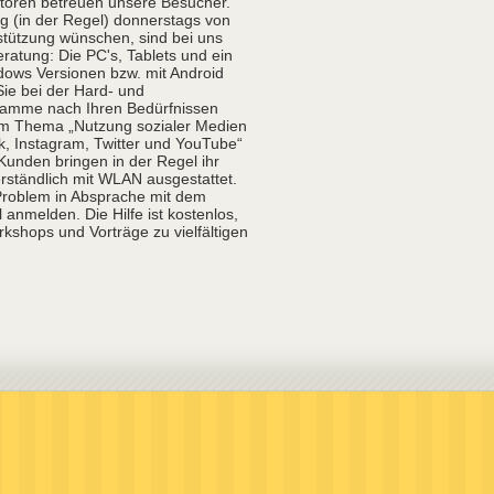
oren betreuen unsere Besucher.
g (in der Regel) donnerstags von
rstützung wünschen, sind bei uns
ratung: Die PC's, Tablets und ein
dows Versionen bzw. mit Android
Sie bei der Hard- und
gramme nach Ihren Bedürfnissen
im Thema „Nutzung sozialer Medien
, Instagram, Twitter und YouTube“
 Kunden bringen in der Regel ihr
erständlich mit WLAN ausgestattet.
Problem in Absprache mit dem
anmelden. Die Hilfe ist kostenlos,
kshops und Vorträge zu vielfältigen