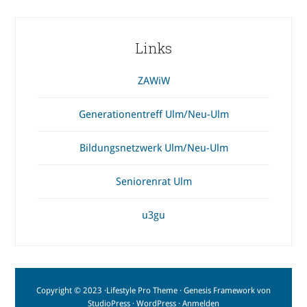
Links
ZAWiW
Generationentreff Ulm/Neu-Ulm
Bildungsnetzwerk Ulm/Neu-Ulm
Seniorenrat Ulm
u3gu
Copyright © 2023 ·
Lifestyle Pro Theme
·
Genesis Framework
von
StudioPress
·
WordPress
·
Anmelden