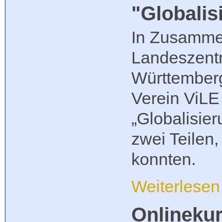
"Globalis
In Zusamme
Landeszentr
Württember
Verein ViLE 
„Globalisier
zwei Teilen
konnten.
Weiterlese
Onlinekur