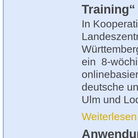
Training“
In Kooperat
Landeszentr
Württember
ein 8-wöchig
onlinebasier
deutsche un
Ulm und Lod
Weiterlese
Anwendun