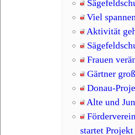
Sägefeldschu
Viel spannen
Aktivität geh
Sägefeldsch
Frauen verän
Gärtner groß
Donau-Proje
Alte und Ju
Förderverei
startet Projek