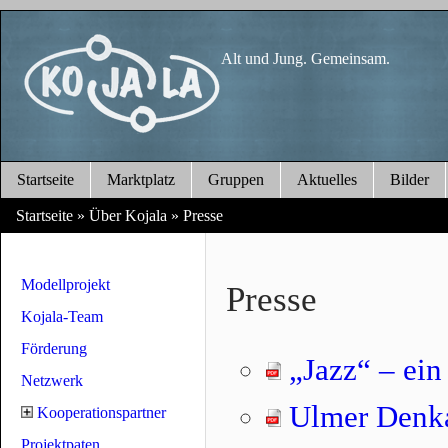
Alt und Jung. Gemeinsam.
Startseite
Marktplatz
Gruppen
Aktuelles
Bilder
Startseite
»
Über Kojala
»
Presse
Modellprojekt
Presse
Kojala-Team
Förderung
„Jazz“ – ein
Netzwerk
Ulmer Denkan
Kooperationspartner
Projektpaten