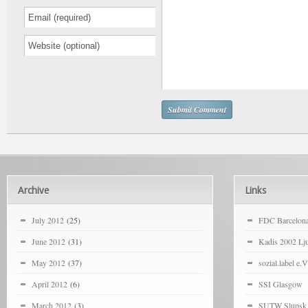
Archive
Links
July 2012
(25)
FDC Barcelon
June 2012
(31)
Kadis 2002 Lju
May 2012
(37)
sozial.label e.V
April 2012
(6)
SSI Glasgow
March 2012
(3)
SUTW Slupsk