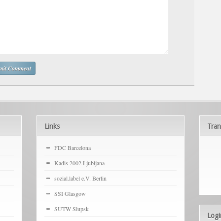
Links
Tran
FDC Barcelona
Kadis 2002 Ljubljana
sozial.label e.V. Berlin
SSI Glasgow
SUTW Slupsk
Logi